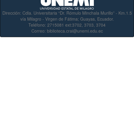
Dirección:
Cdla. Universitaria “Dr. Rómulo Minchala Murillo” - Km.1.5
vía Milagro - Virgen de Fátima; Guayas, Ecuador.
Teléfono:
2715081 ext:3702, 3703, 3704
Correo:
biblioteca.crai@unemi.edu.ec