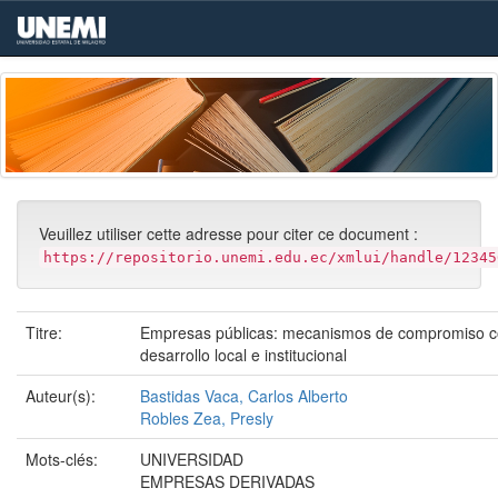
Skip
navigation
Veuillez utiliser cette adresse pour citer ce document :
https://repositorio.unemi.edu.ec/xmlui/handle/12345
Titre:
Empresas públicas: mecanismos de compromiso c
desarrollo local e institucional
Auteur(s):
Bastidas Vaca, Carlos Alberto
Robles Zea, Presly
Mots-clés:
UNIVERSIDAD
EMPRESAS DERIVADAS