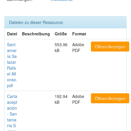
Dateien zu dieser Ressource:
Datei
Beschreibung
Größe
Format
Sant
553.96
Adobe
Öffnen/Anzeigen
amar
kB
PDF
ía Sa
lazar
Rafa
el Alf
onso.
pdf
Carta
192.94
Adobe
Öffnen/Anzeigen
acept
kB
PDF
ación
- San
tama
ría S