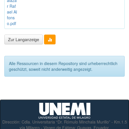
alaza
r Raf
ael Al
fons
o.pdf
Zur Langanzeige
Alle Ressourcen in diesem Repository sind urheberrechtlich
geschützt, soweit nicht anderweitig angezeigt.
Dirección:
Cdla. Universitaria “Dr. Rómulo Minchala Murillo” - Km.1.5
vía Milagro - Virgen de Fátima; Guayas, Ecuador.