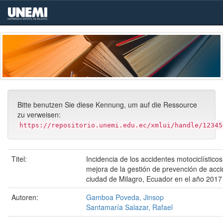
Skip
navigation
Bitte benutzen Sie diese Kennung, um auf die Ressource
zu verweisen:
https://repositorio.unemi.edu.ec/xmlui/handle/12345
Titel:
Incidencia de los accidentes motociclísticos
mejora de la gestión de prevención de acci
ciudad de Milagro, Ecuador en el año 2017
Autoren:
Gamboa Poveda, Jinsop
Santamaría Salazar, Rafael