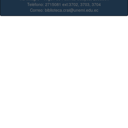
Teléfono:
2715081 ext:3702, 3703, 3704
Correo:
biblioteca.crai@unemi.edu.ec