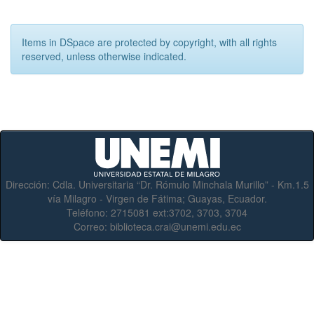
Items in DSpace are protected by copyright, with all rights
reserved, unless otherwise indicated.
Dirección:
Cdla. Universitaria “Dr. Rómulo Minchala Murillo” - Km.1.5
vía Milagro - Virgen de Fátima; Guayas, Ecuador.
Teléfono:
2715081 ext:3702, 3703, 3704
Correo:
biblioteca.crai@unemi.edu.ec