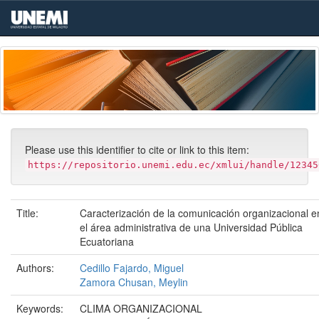
Skip
navigation
Please use this identifier to cite or link to this item:
https://repositorio.unemi.edu.ec/xmlui/handle/12345
Title:
Caracterización de la comunicación organizacional e
el área administrativa de una Universidad Pública
Ecuatoriana
Authors:
Cedillo Fajardo, Miguel
Zamora Chusan, Meylin
Keywords:
CLIMA ORGANIZACIONAL