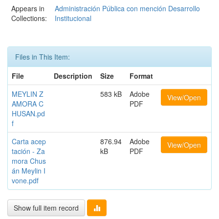
Appears in
Administración Pública con mención Desarrollo
Collections:
Institucional
Files in This Item:
File
Description
Size
Format
MEYLIN Z
583 kB
Adobe
View/Open
AMORA C
PDF
HUSAN.pd
f
Carta acep
876.94
Adobe
View/Open
tación - Za
kB
PDF
mora Chus
án Meylin I
vone.pdf
Show full item record