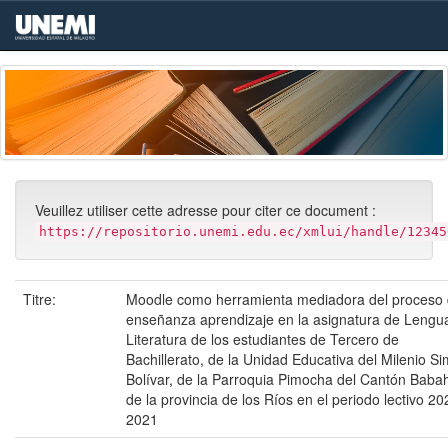
Skip
navigation
Veuillez utiliser cette adresse pour citer ce document :
https://repositorio.unemi.edu.ec/xmlui/handle/12345
Titre:
Moodle como herramienta mediadora del proceso
enseñanza aprendizaje en la asignatura de Lengu
Literatura de los estudiantes de Tercero de
Bachillerato, de la Unidad Educativa del Milenio S
Bolívar, de la Parroquia Pimocha del Cantón Baba
de la provincia de los Ríos en el periodo lectivo 20
2021