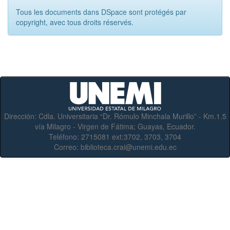
Tous les documents dans DSpace sont protégés par
copyright, avec tous droits réservés.
Dirección:
Cdla. Universitaria “Dr. Rómulo Minchala Murillo” - Km.1.5
vía Milagro - Virgen de Fátima; Guayas, Ecuador.
Teléfono:
2715081 ext:3702, 3703, 3704
Correo:
biblioteca.crai@unemi.edu.ec