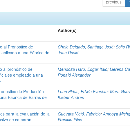
previous
Author(s)
 al Pronóstico de
Chele Delgado, Santiago José
;
Solís R
o aplicado a una Fábrica de
Juan David
 al pronóstico de
Mendoza Haro, Edgar Italo
;
Llerena Ca
ficiales empleado a una
Ronald Alexander
S
ronostico de Producción
León Plúas, Edwin Evaristo
;
Mora Guev
a una Fabrica de Barras de
Kleber Andrés
es para la evaluación de la
Guevara Viejó, Fabricio
;
Amboya Mishq
ensivo de camarón
Franklin Elias