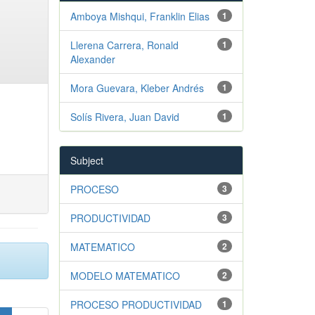
Amboya Mishqui, Franklin Elias
1
Llerena Carrera, Ronald
1
Alexander
Mora Guevara, Kleber Andrés
1
Solís Rivera, Juan David
1
Subject
PROCESO
3
PRODUCTIVIDAD
3
MATEMATICO
2
MODELO MATEMATICO
2
PROCESO PRODUCTIVIDAD
1