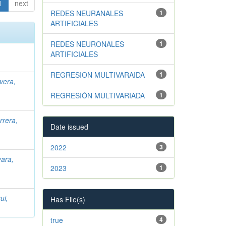
1
next
REDES NEURANALES
1
ARTIFICIALES
REDES NEURONALES
1
ARTIFICIALES
REGRESION MULTIVARAIDA
1
ivera,
REGRESIÓN MULTIVARIADA
1
rrera,
Date issued
2022
3
ara,
2023
1
ui,
Has File(s)
true
4