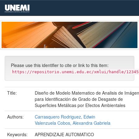
Skip
navigation
Please use this identifier to cite or link to this item:
https://repositorio.unemi.edu.ec/xmlui/handle/12345
Title:
Diseño de Modelo Matematico de Analisis de Imáge
para Identificación de Grado de Desgaste de
Superficies Metálicas por Efectos Ambientales
Authors:
Carrasquero Rodriguez, Edwin
Valenzuela Cobos, Alexandra Gabriela
Keywords:
APRENDIZAJE AUTOMATICO