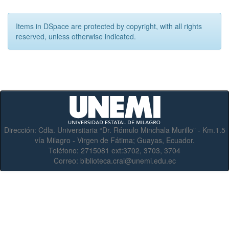
Items in DSpace are protected by copyright, with all rights
reserved, unless otherwise indicated.
Dirección:
Cdla. Universitaria “Dr. Rómulo Minchala Murillo” - Km.1.5
vía Milagro - Virgen de Fátima; Guayas, Ecuador.
Teléfono:
2715081 ext:3702, 3703, 3704
Correo:
biblioteca.crai@unemi.edu.ec