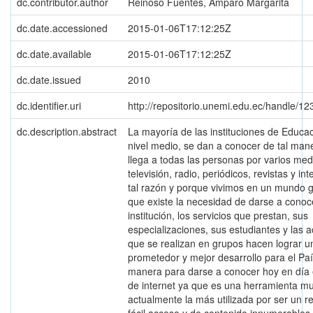
dc.contributor.author
Reinoso Fuentes, Amparo Margarita
dc.date.accessioned
2015-01-06T17:12:25Z
dc.date.available
2015-01-06T17:12:25Z
dc.date.issued
2010
dc.identifier.uri
http://repositorio.unemi.edu.ec/handle/1
dc.description.abstract
La mayoría de las instituciones de Educa
nivel medio, se dan a conocer de tal man
llega a todas las personas por varios med
televisión, radio, periódicos, revistas y int
tal razón y porque vivimos en un mundo g
que existe la necesidad de darse a cono
institución, los servicios que prestan, sus
especializaciones, sus estudiantes y las a
que se realizan en grupos hacen lograr un
prometedor y mejor desarrollo para el Paí
manera para darse a conocer hoy en día 
de internet ya que es una herramienta mu
actualmente la más utilizada por ser un r
fácil acceso y de contenido innumerables