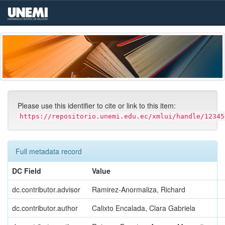
Skip
navigation
Please use this identifier to cite or link to this item:
https://repositorio.unemi.edu.ec/xmlui/handle/12345
Full metadata record
DC Field
Value
dc.contributor.advisor
Ramirez-Anormaliza, Richard
dc.contributor.author
Calixto Encalada, Clara Gabriela