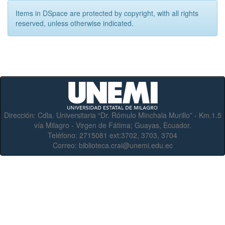
Items in DSpace are protected by copyright, with all rights
reserved, unless otherwise indicated.
Dirección:
Cdla. Universitaria “Dr. Rómulo Minchala Murillo” - Km.1.5
vía Milagro - Virgen de Fátima; Guayas, Ecuador.
Teléfono:
2715081 ext:3702, 3703, 3704
Correo:
biblioteca.crai@unemi.edu.ec