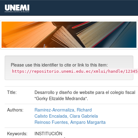
Skip
navigation
Please use this identifier to cite or link to this item:
https://repositorio.unemi.edu.ec/xmlui/handle/12345
Title:
Desarrollo y diseño de website para el colegio fiscal
"Gorky Elizalde Medranda".
Authors:
Ramirez-Anormaliza, Richard
Calixto Encalada, Clara Gabriela
Reinoso Fuentes, Amparo Margarita
Keywords:
INSTITUCIÓN