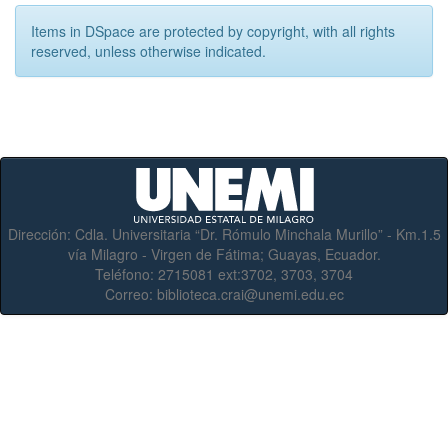
Items in DSpace are protected by copyright, with all rights
reserved, unless otherwise indicated.
Dirección:
Cdla. Universitaria “Dr. Rómulo Minchala Murillo” - Km.1.5
vía Milagro - Virgen de Fátima; Guayas, Ecuador.
Teléfono:
2715081 ext:3702, 3703, 3704
Correo:
biblioteca.crai@unemi.edu.ec