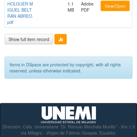
HOLGUER M
1.1
Adobe
View/Open
IGUEL BELT
MB
PDF
RÁN ABREO.
pdf
Show full item record
Items in DSpace are protected by copyright, with all rights
reserved, unless otherwise indicated.
Dirección:
Cdla. Universitaria “Dr. Rómulo Minchala Murillo” - Km.1.5
vía Milagro - Virgen de Fátima; Guayas, Ecuador.