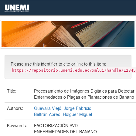
Skip
navigation
Please use this identifier to cite or link to this item:
https://repositorio.unemi.edu.ec/xmlui/handle/12345
Title:
Procesamiento de Imágenes Digitales para Detectar
Enfermedades o Plagas en Plantaciones de Banano
Authors:
Guevara Viejó, Jorge Fabricio
Beltrán Abreo, Holguer Miguel
Keywords:
FACTORIZACIÓN SVD
ENFERMEDADES DEL BANANO