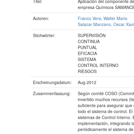
Titel:
Aplicación del componente de 
empresa Químicos SAMANOX S
Autoren:
Franco Vera, Walter Mario
Salazar Manzano, Oscar Xavi
Stichwörter:
SUPERVISIÓN
CONTINUA
PUNTUAL
EFICACIA
SISTEMA
CONTROL INTERNO
RIESGOS
Erscheinungsdatum:
Aug-2012
Zusammenfassung:
Según comité COSO (Committe
invertido muchos recursos (ti
suficiente para asegurar que
todo el sistema de control. E
sistemas de Control Interno. 
implementación, integrando la
periódicamente el sistema de