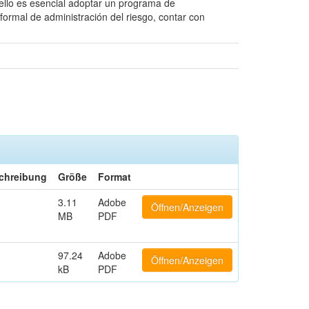
 ello es esencial adoptar un programa de
formal de administración del riesgo, contar con
chreibung
Größe
Format
3.11
Adobe
Öffnen/Anzeigen
MB
PDF
97.24
Adobe
Öffnen/Anzeigen
kB
PDF