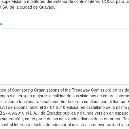
supervisión o monitoreo del sistema de control interno-COSO, para un e
A, de la ciudad de Guayaquil
er
e of Sponsoring Organizations of the Treadway Comission) en las d
empo y dinero) en mejorar la calidad de sus sistemas de control interno
 el sistema funciona razonablemente de forma continua con el tiempo. 
l I.A.I de España lanzo el 27-01-2010 edicion en castellano de la últi
El 27-09-2010 el I. A. I de Ecuador publica y difunde versión en español
 supervisión, como parte de las actividades diarias de la empresa. Res
 control interno a efectos de adecuar el mismo a la nueva realidad y 