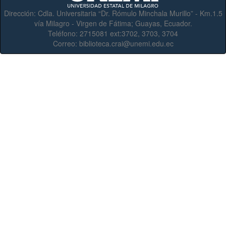
Dirección:
Cdla. Universitaria “Dr. Rómulo Minchala Murillo” - Km.1.5
vía Milagro - Virgen de Fátima; Guayas, Ecuador.
Teléfono:
2715081 ext:3702, 3703, 3704
Correo:
biblioteca.crai@unemi.edu.ec