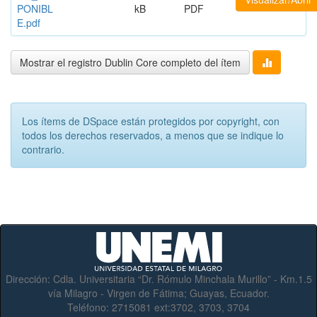
PONIBL
kB
PDF
E.pdf
Mostrar el registro Dublin Core completo del ítem
Los ítems de DSpace están protegidos por copyright, con
todos los derechos reservados, a menos que se indique lo
contrario.
Dirección:
Cdla. Universitaria “Dr. Rómulo Minchala Murillo” - Km.1.5
vía Milagro - Virgen de Fátima; Guayas, Ecuador.
Teléfono:
2715081 ext:3702, 3703, 3704