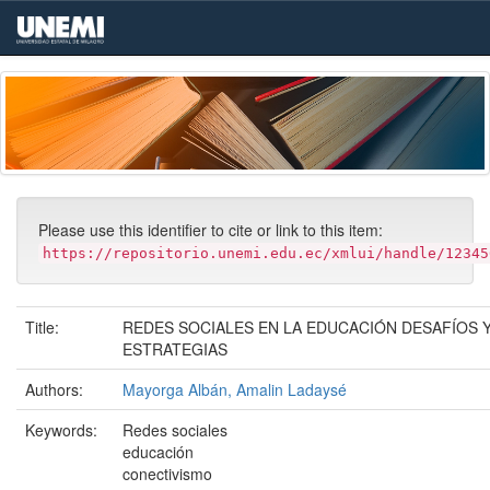
Skip
navigation
Please use this identifier to cite or link to this item:
https://repositorio.unemi.edu.ec/xmlui/handle/12345
Title:
REDES SOCIALES EN LA EDUCACIÓN DESAFÍOS 
ESTRATEGIAS
Authors:
Mayorga Albán, Amalin Ladaysé
Keywords:
Redes sociales
educación
conectivismo