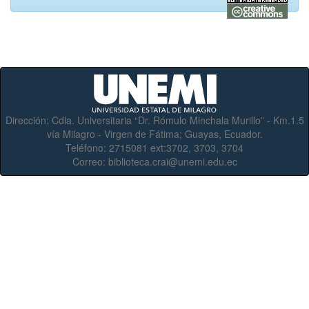
Dirección:
Cdla. Universitaria “Dr. Rómulo Minchala Murillo” - Km.1.5
vía Milagro - Virgen de Fátima; Guayas, Ecuador.
Teléfono:
2715081 ext:3702, 3703, 3704
Correo:
biblioteca.crai@unemi.edu.ec