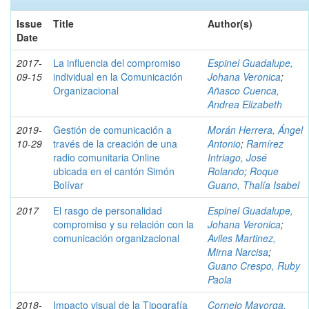
Issue
Title
Author(s)
Date
2017-
La influencia del compromiso
Espinel Guadalupe,
09-15
individual en la Comunicación
Johana Veronica
;
Organizacional
Añasco Cuenca,
Andrea Elizabeth
2019-
Gestión de comunicación a
Morán Herrera, Ángel
10-29
través de la creación de una
Antonio
;
Ramírez
radio comunitaria Online
Intriago, José
ubicada en el cantón Simón
Rolando
;
Roque
Bolívar
Guano, Thalía Isabel
2017
El rasgo de personalidad
Espinel Guadalupe,
compromiso y su relación con la
Johana Veronica
;
comunicación organizacional
Aviles Martinez,
Mirna Narcisa
;
Guano Crespo, Ruby
Paola
2018-
Impacto visual de la Tipografía
Cornejo Mayorga,