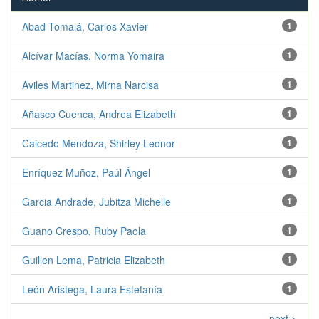
Abad Tomalá, Carlos Xavier
1
Alcívar Macías, Norma Yomaira
1
Aviles Martinez, Mirna Narcisa
1
Añasco Cuenca, Andrea Elizabeth
1
Caicedo Mendoza, Shirley Leonor
1
Enríquez Muñoz, Paúl Ángel
1
Garcia Andrade, Jubitza Michelle
1
Guano Crespo, Ruby Paola
1
Guillen Lema, Patricia Elizabeth
1
León Aristega, Laura Estefanía
1
next >