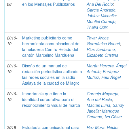
06
en los Mensajes Publicitarios
Ana Del Rocío
;
Garcia Andrade,
Jubitza Michelle
;
Montiel Cornejo,
Thalía Odix
2019-
Marketing publicitario como
Tovar Arcos,
10
herramienta comunicacional de
Germánico Reneé
;
la heladería Centro Helado del
Rios Zambrano,
cantón Marcelino Maridueña
Elizabeth Cristina
2019-
Diseño de un manual de
Morán Herrera, Ángel
10
redacción periodística aplicado a
Antonio
;
Enríquez
las redes sociales en la radio
Muñoz, Paúl Ángel
Atalaya de la ciudad de Milagro
2019-
Importancia que tiene la
Cornejo Mayorga,
10
identidad corporativa para el
Ana del Rocio
;
reconocimiento visual de marca
Macías Luna, Sandy
Janella
;
Manrique
Centeno, Ivo César
2019-
Estrategia comunicacional para
Haz Mora, Héctor