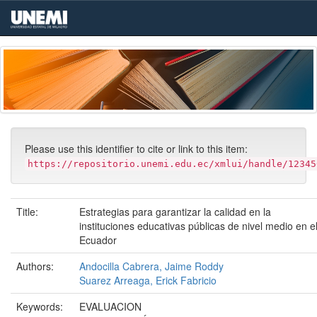
Skip
navigation
Please use this identifier to cite or link to this item:
https://repositorio.unemi.edu.ec/xmlui/handle/12345
Title:
Estrategias para garantizar la calidad en la
instituciones educativas públicas de nivel medio en e
Ecuador
Authors:
Andocilla Cabrera, Jaime Roddy
Suarez Arreaga, Erick Fabricio
Keywords:
EVALUACION