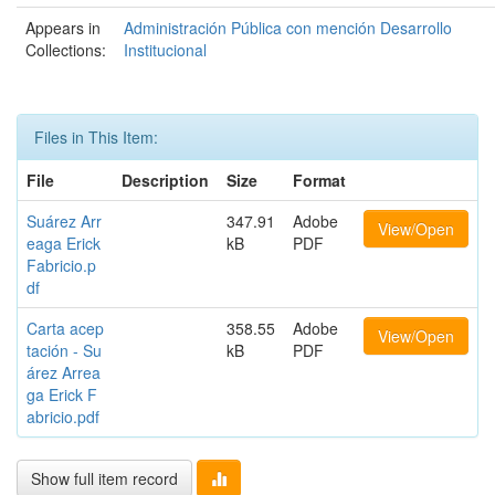
Appears in
Administración Pública con mención Desarrollo
Collections:
Institucional
Files in This Item:
File
Description
Size
Format
Suárez Arr
347.91
Adobe
View/Open
eaga Erick
kB
PDF
Fabricio.p
df
Carta acep
358.55
Adobe
View/Open
tación - Su
kB
PDF
árez Arrea
ga Erick F
abricio.pdf
Show full item record