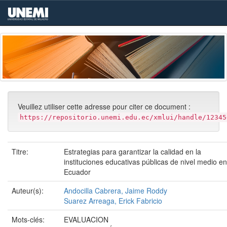
Skip
navigation
Veuillez utiliser cette adresse pour citer ce document :
https://repositorio.unemi.edu.ec/xmlui/handle/12345
Titre:
Estrategias para garantizar la calidad en la
instituciones educativas públicas de nivel medio en
Ecuador
Auteur(s):
Andocilla Cabrera, Jaime Roddy
Suarez Arreaga, Erick Fabricio
Mots-clés:
EVALUACION