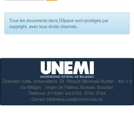
Tous les documents dans DSpace sont protégés par
copyright, avec tous droits réservés.
Dirección:
Cdla. Universitaria “Dr. Rómulo Minchala Murillo” - Km.1.5
vía Milagro - Virgen de Fátima; Guayas, Ecuador.
Teléfono:
2715081 ext:3702, 3703, 3704
Correo:
biblioteca.crai@unemi.edu.ec