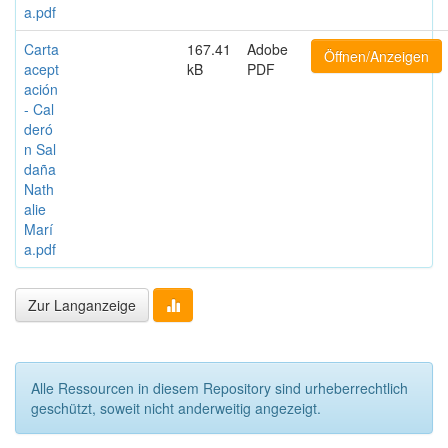
a.pdf
Carta
167.41
Adobe
Öffnen/Anzeigen
acept
kB
PDF
ación
- Cal
deró
n Sal
daña
Nath
alie
Marí
a.pdf
Zur Langanzeige
Alle Ressourcen in diesem Repository sind urheberrechtlich
geschützt, soweit nicht anderweitig angezeigt.