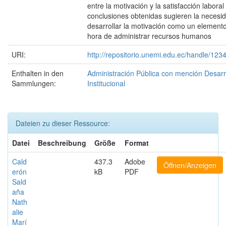
entre la motivación y la satisfacción laboral
conclusiones obtenidas sugieren la necesi
desarrollar la motivación como un elemento
hora de administrar recursos humanos
URI:
http://repositorio.unemi.edu.ec/handle/12
Enthalten in den
Administración Pública con mención Desarr
Sammlungen:
Institucional
Dateien zu dieser Ressource:
Datei
Beschreibung
Größe
Format
Cald
437.3
Adobe
Öffnen/Anzeigen
erón
kB
PDF
Sald
aña
Nath
alie
Marí