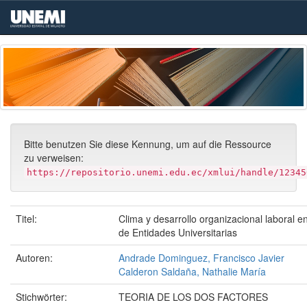
Skip
navigation
Bitte benutzen Sie diese Kennung, um auf die Ressource
zu verweisen:
https://repositorio.unemi.edu.ec/xmlui/handle/12345
Titel:
Clima y desarrollo organizacional laboral 
de Entidades Universitarias
Autoren:
Andrade Dominguez, Francisco Javier
Calderon Saldaña, Nathalie María
Stichwörter:
TEORIA DE LOS DOS FACTORES