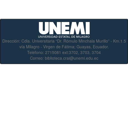
Dirección:
Cdla. Universitaria “Dr. Rómulo Minchala Murillo” - Km.1.5
vía Milagro - Virgen de Fátima; Guayas, Ecuador.
Teléfono:
2715081 ext:3702, 3703, 3704
Correo:
biblioteca.crai@unemi.edu.ec