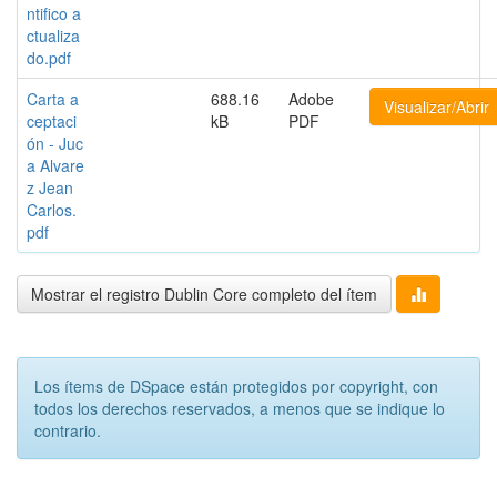
ntifico a
ctualiza
do.pdf
Carta a
688.16
Adobe
Visualizar/Abrir
ceptaci
kB
PDF
ón - Juc
a Alvare
z Jean
Carlos.
pdf
Mostrar el registro Dublin Core completo del ítem
Los ítems de DSpace están protegidos por copyright, con
todos los derechos reservados, a menos que se indique lo
contrario.