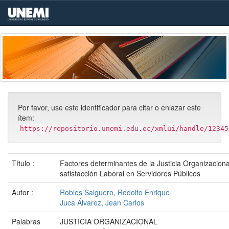
Skip
navigation
Por favor, use este identificador para citar o enlazar este
ítem:
https://repositorio.unemi.edu.ec/xmlui/handle/12345
Título :
Factores determinantes de la Justicia Organizaciona
satisfacción Laboral en Servidores Públicos
Autor :
Robles Salguero, Rodolfo Enrique
Juca Álvarez, Jean Carlos
Palabras
JUSTICIA ORGANIZACIONAL