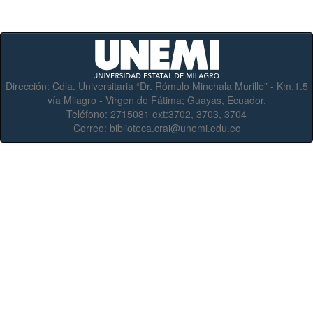
Dirección:
Cdla. Universitaria “Dr. Rómulo Minchala Murillo” - Km.1.5
vía Milagro - Virgen de Fátima; Guayas, Ecuador.
Teléfono:
2715081 ext:3702, 3703, 3704
Correo:
biblioteca.crai@unemi.edu.ec