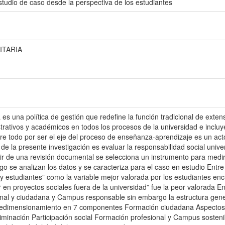
studio de caso desde la perspectiva de los estudiantes
ITARIA
es una política de gestión que redefine la función tradicional de extens
trativos y académicos en todos los procesos de la universidad e incluy
re todo por ser el eje del proceso de enseñanza-aprendizaje es un acto
 de la presente investigación es evaluar la responsabilidad social univ
tir de una revisión documental se selecciona un instrumento para medir
ego se analizan los datos y se caracteriza para el caso en estudio Entre
y estudiantes” como la variable mejor valorada por los estudiantes en
r en proyectos sociales fuera de la universidad” fue la peor valorada En
onal y ciudadana y Campus responsable sin embargo la estructura gene
un redimensionamiento en 7 componentes Formación ciudadana Aspectos
minación Participación social Formación profesional y Campus sosten