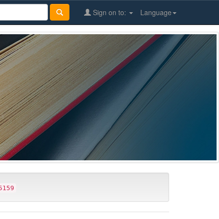
Sign on to:
Language
5159