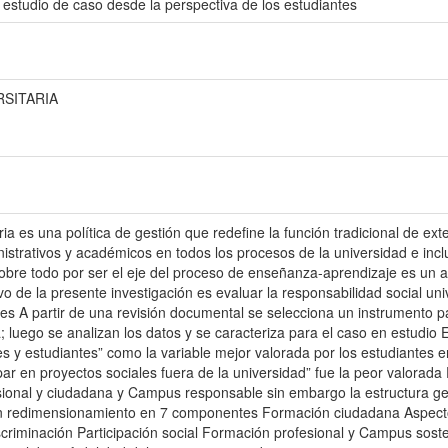
: estudio de caso desde la perspectiva de los estudiantes
RSITARIA
ia es una política de gestión que redefine la función tradicional de ext
istrativos y académicos en todos los procesos de la universidad e incl
obre todo por ser el eje del proceso de enseñanza-aprendizaje es un a
vo de la presente investigación es evaluar la responsabilidad social un
tes A partir de una revisión documental se selecciona un instrumento p
a; luego se analizan los datos y se caracteriza para el caso en estudio 
s y estudiantes” como la variable mejor valorada por los estudiantes 
par en proyectos sociales fuera de la universidad” fue la peor valorada
esional y ciudadana y Campus responsable sin embargo la estructura ge
e un redimensionamiento en 7 componentes Formación ciudadana Aspect
riminación Participación social Formación profesional y Campus sost