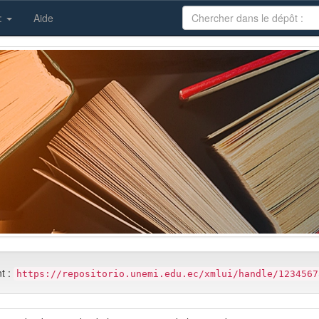
 :
Aide
nt :
https://repositorio.unemi.edu.ec/xmlui/handle/1234567