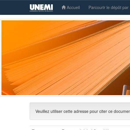
Accueil
Parcourir le dépôt par
Skip
navigation
Veuillez utiliser cette adresse pour citer ce docume