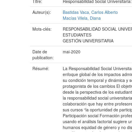
Titre:
Responsabilidad Social Universitaria
Auteur(s):
Bastidas Vaca, Carlos Alberto
Macías Vilela, Diana
Mots-clés:
RESPONSABILIDAD SOCIAL UNIVE
ESTUDIANTES
GESTIÓN UNIVERSITARIA
Date de
mai-2020
publication:
Résumé:
La Responsabilidad Social Universitar
enfoque global de los impactos admin
su condición temporal y dinámica y s
protagonista de los cambios El objeti
desde la perspectiva de los estudian
la responsabilidad social universitari
colaboración que hay entre profesore
sus cursos “la oportunidad de partici
Participación social Formación prof
usando el análisis factorial sugier
humanos equidad de género y no disc