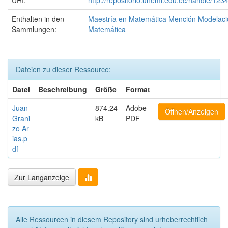
Enthalten in den
Maestría en Matemática Mención Modelaci
Sammlungen:
Matemática
Dateien zu dieser Ressource:
Datei
Beschreibung
Größe
Format
Juan
874.24
Adobe
Öffnen/Anzeigen
Grani
kB
PDF
zo Ar
ias.p
df
Zur Langanzeige
Alle Ressourcen in diesem Repository sind urheberrechtlich