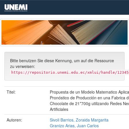
Skip
navigation
Bitte benutzen Sie diese Kennung, um auf die Ressource
zu verweisen:
https://repositorio.unemi.edu.ec/xmlui/handle/12345
Titel:
Propuesta de un Modelo Matematico Aplica
Pronóstico de Producción en una Fabrica d
Chocolate de 21*700g utilizando Redes Ne
Artificiales
Autoren:
Sivoli Barrios, Zoraida Margarita
Granizo Arias, Juan Carlos