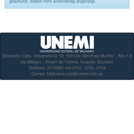
geschützt, soweit nicht anderweitig angezeigt.
Dirección:
Cdla. Universitaria “Dr. Rómulo Minchala Murillo” - Km.1.5
vía Milagro - Virgen de Fátima; Guayas, Ecuador.
Teléfono:
2715081 ext:3702, 3703, 3704
Correo:
biblioteca.crai@unemi.edu.ec