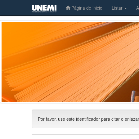
Página de inicio
Listar
A
Skip
navigation
Por favor, use este identificador para citar o enlaza