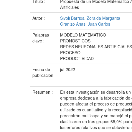
Título :
Propuesta de un Modelo Matematico Ap
Artificiales
Autor :
Sivoli Barrios, Zoraida Margarita
Granizo Arias, Juan Carlos
Palabras
MODELO MATEMATICO
clave :
PRONÓSTICOS
REDES NEURONALES ARTIFICIALES
PROCESO
PRODUCTIVIDAD
Fecha de
jul-2022
publicación
:
Resumen :
En esta investigación se desarrolla u
empresa dedicada a la fabricación de g
pueden afectar el proceso de producci
utilizado es cuantitativo y la recopilac
perceptrón multicapa y se manejó el pr
clasificaron en tres grupos 65,0% par
los errores relativos que se obtuviero