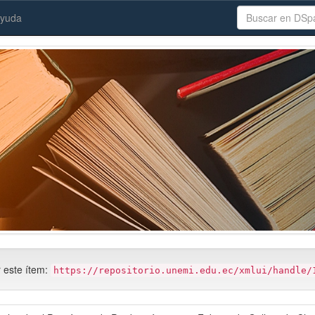
yuda
r este ítem:
https://repositorio.unemi.edu.ec/xmlui/handle/