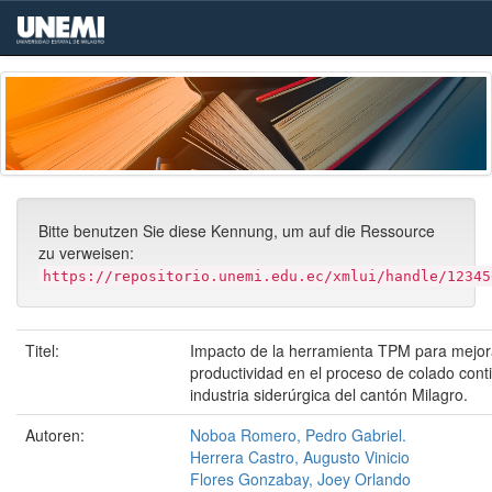
Skip
navigation
Bitte benutzen Sie diese Kennung, um auf die Ressource
zu verweisen:
https://repositorio.unemi.edu.ec/xmlui/handle/12345
Titel:
Impacto de la herramienta TPM para mejor
productividad en el proceso de colado cont
industria siderúrgica del cantón Milagro.
Autoren:
Noboa Romero, Pedro Gabriel.
Herrera Castro, Augusto Vinicio
Flores Gonzabay, Joey Orlando