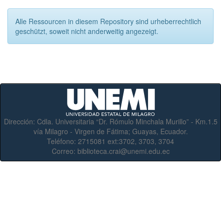
Alle Ressourcen in diesem Repository sind urheberrechtlich
geschützt, soweit nicht anderweitig angezeigt.
Dirección:
Cdla. Universitaria “Dr. Rómulo Minchala Murillo” - Km.1.5
vía Milagro - Virgen de Fátima; Guayas, Ecuador.
Teléfono:
2715081 ext:3702, 3703, 3704
Correo:
biblioteca.crai@unemi.edu.ec