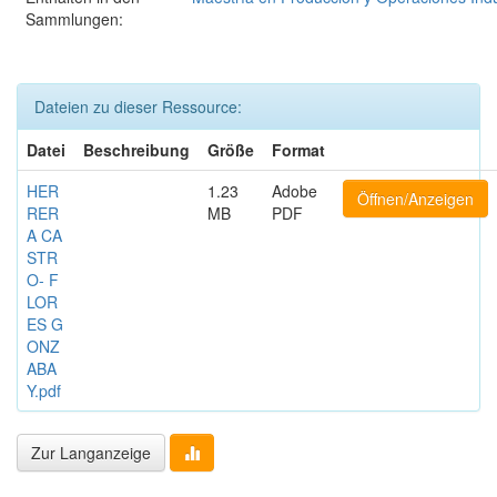
Sammlungen:
Dateien zu dieser Ressource:
Datei
Beschreibung
Größe
Format
HER
1.23
Adobe
Öffnen/Anzeigen
RER
MB
PDF
A CA
STR
O- F
LOR
ES G
ONZ
ABA
Y.pdf
Zur Langanzeige