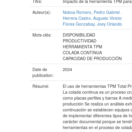
Titre:
Impacto de la herramienta TPM para m
Auteur(s):
Noboa Romero, Pedro Gabriel.
Herrera Castro, Augusto Vinicio
Flores Gonzabay, Joey Orlando
Mots-clés:
DISPONIBILIDAD
PRODUCTIVIDAD
HERRAMIENTA TPM
COLADA CONTINUA
CAPACIDAD DE PRODUCCIÓN
Date de
2024
publication:
Résumé:
El uso de herramientas TPM Total Pro
La colada continua es un proceso cr
como placas perfiles y barras A med
producción Se realiza un análisis exh
continuación se establecen equipos d
de implementar diferentes tipos de h
carácter documental porque se tendrá
herramientas en el proceso de colada