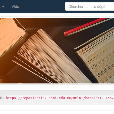
 :
Aide
nt :
https://repositorio.unemi.edu.ec/xmlui/handle/1234567