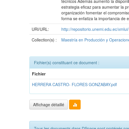
técnicos Además aumentó la disponib
estrategia eficaz para aumentar la p
organización fomentar el compromiso
forma se enfatiza la importancia de
URI/URL:
http://repositorio.unemi.edu.ec/xml
Collection(s) :
Maestría en Producción y Operacione
Fichier(s) constituant ce document :
Fichier
HERRERA CASTRO- FLORES GONZABAY.pdf
Affichage détaillé
Tous les documents dans DSpace sont protégés par c