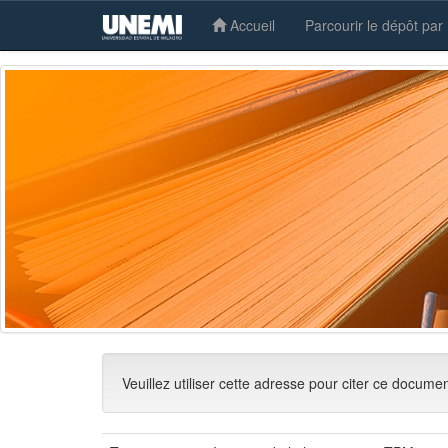
Accueil
Parcourir le dépôt par
Skip
navigation
Veuillez utiliser cette adresse pour citer ce docume