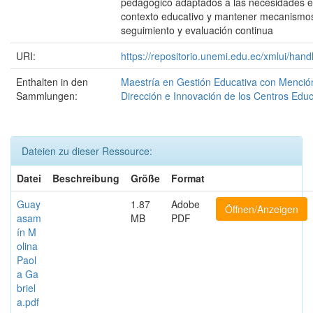
pedagógico adaptados a las necesidades e
contexto educativo y mantener mecanismos
seguimiento y evaluación continua
URI:
https://repositorio.unemi.edu.ec/xmlui/ha
Enthalten in den
Maestría en Gestión Educativa con Menció
Sammlungen:
Dirección e Innovación de los Centros Educ
Dateien zu dieser Ressource:
Datei
Beschreibung
Größe
Format
Guay
1.87
Adobe
Öffnen/Anzeigen
asam
MB
PDF
ín M
olina
Paol
a Ga
briel
a.pdf