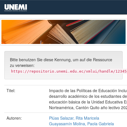
Skip
navigation
Bitte benutzen Sie diese Kennung, um auf die Ressource
zu verweisen:
https://repositorio.unemi.edu.ec/xmlui/handle/12345
Titel:
Impacto de las Políticas de Educación Inclu
desarrollo académico de los estudiantes d
educación básica de la Unidad Educativa 
Norteamérica, Cantón Quito año lectivo 2
Autoren:
Plúas Salazar, Rita Maricela
Guayasamín Molina, Paola Gabriela