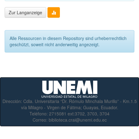
Zur Langanzeige
Alle Ressourcen in diesem Repository sind urheberrechtlich
geschützt, soweit nicht anderweitig angezeigt.
Dirección:
Cdla. Universitaria “Dr. Rómulo Minchala Murillo” - Km.1.5
vía Milagro - Virgen de Fátima; Guayas, Ecuador.
Teléfono:
2715081 ext:3702, 3703, 3704
Correo:
biblioteca.crai@unemi.edu.ec